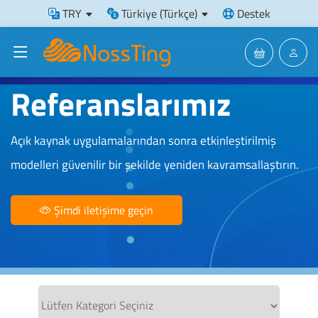
TRY
Türkiye (Türkçe)
Destek
Referanslarımız
Açık kaynak uygulamalarından sonra etkinleştirilmiş
modelleri güvenilir bir şekilde yeniden kavramsallaştırın.
Şimdi iletişime geçin