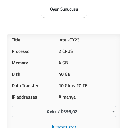
Oyun Sunucusu
intel-CX23
2 CPUS
4 GB
40 GB
10 Gbps 20 TB
Almanya