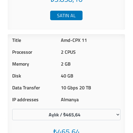
SATIN AL
Amd-CPX 11
2 CPUS
2 GB
40 GB
10 Gbps 20 TB
Almanya
₺465,64