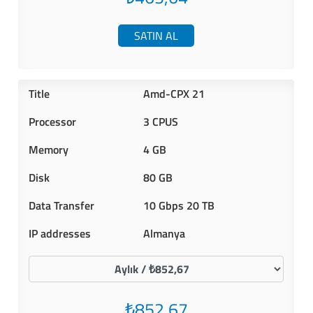
SATIN AL
Amd-CPX 21
3 CPUS
4 GB
80 GB
10 Gbps 20 TB
Almanya
₺852,67