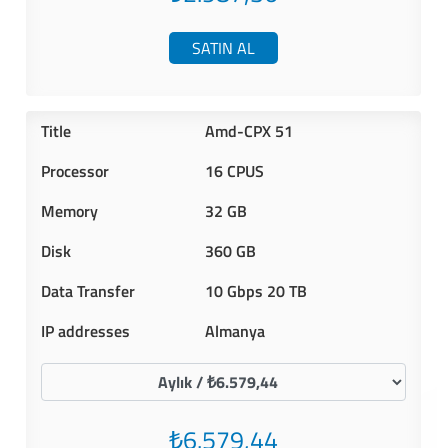
SATIN AL
Amd-CPX 51
16 CPUS
32 GB
360 GB
10 Gbps 20 TB
Almanya
₺6.579,44