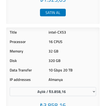
SATIN AL
intel-CX53
16 CPUS
32 GB
320 GB
10 Gbps 20 TB
Almanya
₺3.858,16