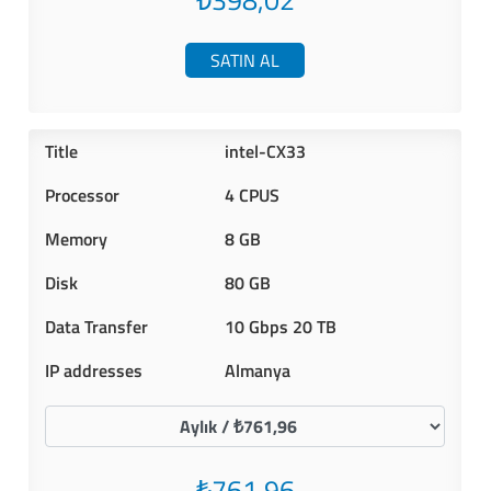
₺398,02
SATIN AL
intel-CX33
4 CPUS
8 GB
80 GB
10 Gbps 20 TB
Almanya
₺761,96