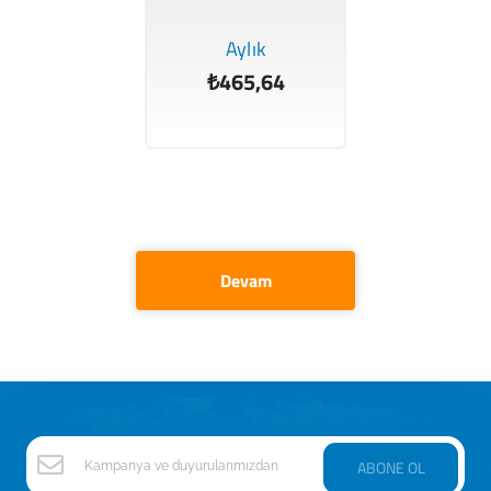
Aylık
₺465,64
Devam
ABONE OL