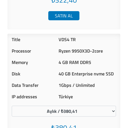
₺322,40
SATIN AL
VDS4 TR
Ryzen 9950X3D-2core
4 GB RAM DDR5
40 GB Enterprise nvme SSD
1Gbps / Unlimited
Türkiye
₺380,41