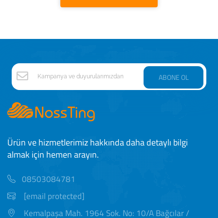
ABONE OL
Ürün ve hizmetlerimiz hakkında daha detaylı bilgi
almak için hemen arayın.
08503084781
[email protected]
Kemalpaşa Mah. 1964 Sok. No: 10/A Bağcılar /