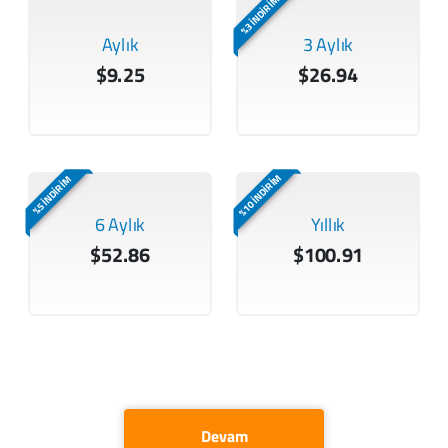
%3 İNDİRİM
Aylık
3 Aylık
$9.25
$26.94
%10 İNDİRİM
%5 İNDİRİM
6 Aylık
Yıllık
$52.86
$100.91
Devam