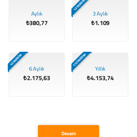
%3 İNDİRİM
Aylık
3 Aylık
₺380,77
₺1.109
%10 İNDİRİM
%5 İNDİRİM
6 Aylık
Yıllık
₺2.175,63
₺4.153,74
Devam