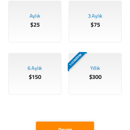
Aylık
3 Aylık
$25
$75
%10 İNDİRİM
6 Aylık
Yıllık
$150
$300
Devam