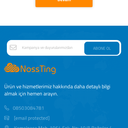
ABONE OL
Ürün ve hizmetlerimiz hakkında daha detaylı bilgi
almak için hemen arayın.
08503084781
[email protected]