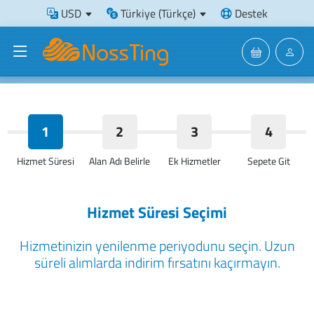
USD
Türkiye (Türkçe)
Destek
1
2
3
4
Hizmet Süresi
Alan Adı Belirle
Ek Hizmetler
Sepete Git
Hizmet Süresi Seçimi
Hizmetinizin yenilenme periyodunu seçin. Uzun
süreli alımlarda indirim fırsatını kaçırmayın.