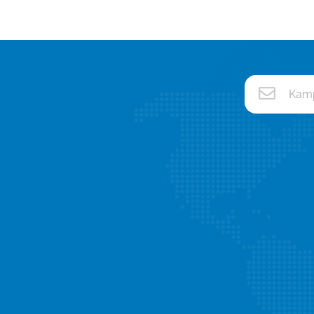
Bize Ulaşın
Referanslar
08503084781
Haber ve Duyurula
[email protected]
Blog'tan Yazılar
Kemalpaşa Mah. 1964 Sok. No:
Bilgi Bankası
10/A Bağcılar / İSTANBUL