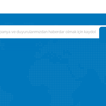
Sınırsız Web Hosting
Almanya Kiralık Sun
SEO Hosting
Fransa Kiralık Sunuc
r
Wordpress Hosting
ABD Kiralık Sunucu
Bireysel Paketler
Türkiye Kiralık Sunuc
Kurumsal Paketler
Almanya VPS/VDS S