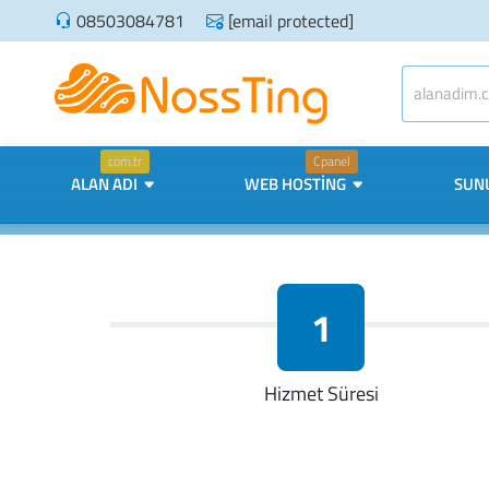
08503084781
[email protected]
com.tr
Cpanel
ALAN ADI
WEB HOSTING
SUN
1
Hizmet Süresi