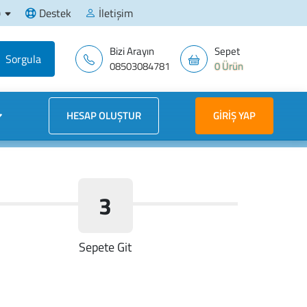
)
Destek
İletişim
Bizi Arayın
Sepet
08503084781
0 Ürün
HESAP OLUŞTUR
GIRIŞ YAP
3
Sepete Git