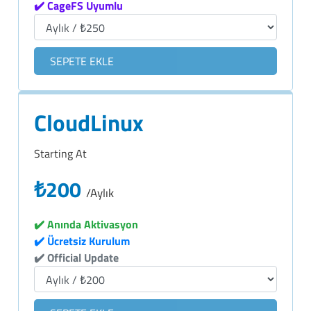
✔️ CageFS Uyumlu
SEPETE EKLE
CloudLinux
Starting At
₺200
/Aylık
✔️ Anında Aktivasyon
✔️ Ücretsiz Kurulum
✔️ Official Update