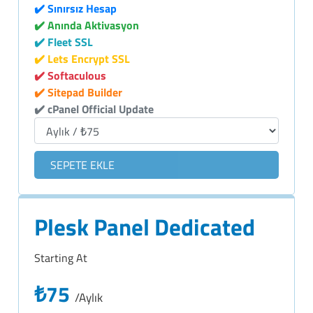
✔️ Sınırsız Hesap
✔️ Anında Aktivasyon
✔️ Fleet SSL
✔️ Lets Encrypt SSL
✔️ Softaculous
✔️ Sitepad Builder
✔️ cPanel Official Update
SEPETE EKLE
Plesk Panel Dedicated
Starting At
₺75
/Aylık