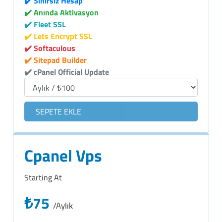
✔️ Sınırsız Hesap
✔️ Anında Aktivasyon
✔️ Fleet SSL
✔️ Lets Encrypt SSL
✔️ Softaculous
✔️ Sitepad Builder
✔️ cPanel Official Update
SEPETE EKLE
Cpanel Vps
Starting At
₺75
/Aylık