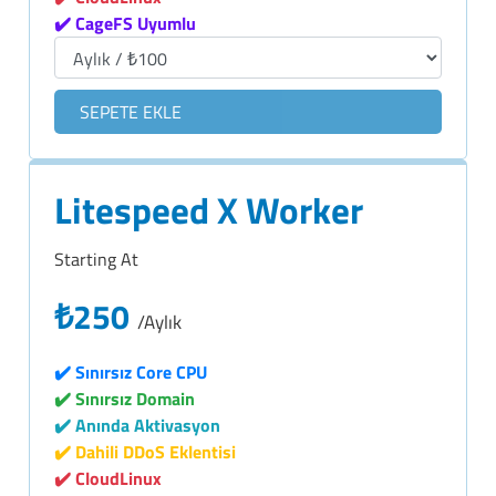
✔️ CageFS Uyumlu
SEPETE EKLE
Litespeed X Worker
Starting At
₺250
/Aylık
✔️ Sınırsız Core CPU
✔️ Sınırsız Domain
✔️ Anında Aktivasyon
✔️ Dahili DDoS Eklentisi
✔️ CloudLinux