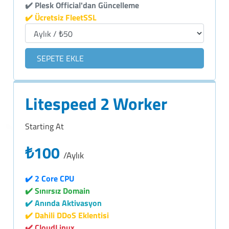
✔️ Plesk Official'dan Güncelleme
✔️ Ücretsiz FleetSSL
SEPETE EKLE
Litespeed 2 Worker
Starting At
₺100
/Aylık
✔️ 2 Core CPU
✔️ Sınırsız Domain
✔️ Anında Aktivasyon
✔️ Dahili DDoS Eklentisi
✔️ CloudLinux